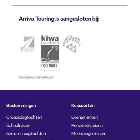
Arriva Touring is aangesloten bij:
Vervoersvoorwaarden
Bestemmingen
Reissoorten
Groepsdagtochten
Evenementen
Schoolreizen
Personeelsreizen
Senioren dagtochten
Meerdaagse reizen