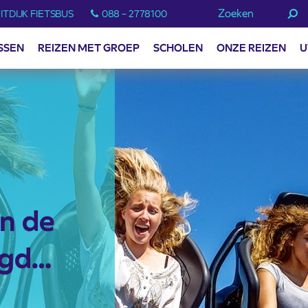
Zoeken
ITDIJK FIETSBUS
088 – 2778100
SSEN
REIZEN MET GROEP
SCHOLEN
ONZE REIZEN
U
in de
rgd…