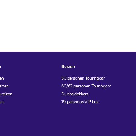
n
Bussen
en
50 personen Touringcar
eizen
60/62 personen Touringcar
 reizen
Dubbeldekkers
en
19-persoons VIP bus