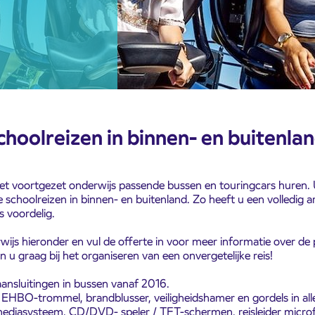
hoolreizen in binnen- en buitenlan
 het voortgezet onderwijs passende bussen en touringcars huren.
schoolreizen in binnen- en buitenland. Zo heeft u een volledig a
s voordelig.
rwijs hieronder en vul de offerte in voor meer informatie over de
 u graag bij het organiseren van een onvergetelijke reis!
aansluitingen in bussen vanaf 2016.
m, EHBO-trommel, brandblusser, veiligheidshamer en gordels in all
mediasysteem, CD/DVD- speler / TFT-schermen, reisleider microf