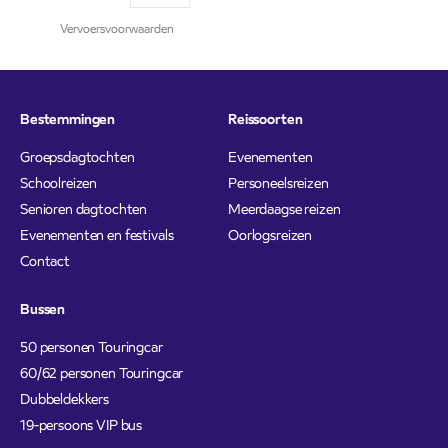
Vervoersvoorwaarden
Bestemmingen
Reissoorten
Groepsdagtochten
Evenementen
Schoolreizen
Personeelsreizen
Senioren dagtochten
Meerdaagse reizen
Evenementen en festivals
Oorlogsreizen
Contact
Bussen
50 personen Touringcar
60/62 personen Touringcar
Dubbeldekkers
19-persoons VIP bus