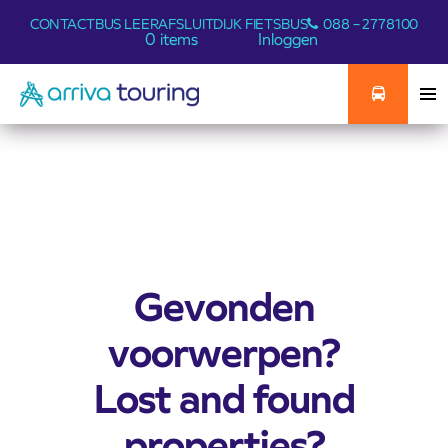
CONTACT
BUS LEER
AFSLUITDIJK FIETSBUS
088 – 2778100
0 items
Inloggen
Gevonden
voorwerpen?
Lost and found
properties?