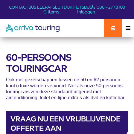
CONTACT
BUS LEER
AFSLUITDIJK FIETSBUS
088 – 2778100
0 items
Inloggen
60-PERSOONS
TOURINGCAR
Ook met gezelschappen tussen de 50 en 62 personen
kunt u luxe worden vervoerd. Net als onze 50-persoons
touringcars zijn deze standaard uitgerust met
airconditioning, toilet en fijne extra’s als dvd en koffiebar.
VRAAG NU EEN VRIJBLIJVENDE
OFFERTE AAN