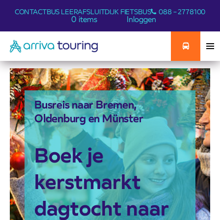
CONTACT
BUS LEER
AFSLUITDIJK FIETSBUS
088 – 2778100
0 items
Inloggen
Busreis naar Bremen,
Oldenburg en Münster
Boek je
kerstmarkt
dagtocht naar