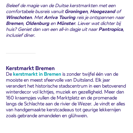
Beleef de magie van de Duitse kerstmarkten met een
comfortabele busreis vanuit
Groningen
,
Hoogezand
of
Winschoten
. Met
Arriva Touring
reis je ontspannen naar
Bremen
,
Oldenburg
en
Münster
. Liever wat dichter bij
huis? Geniet dan van een all-in dagje uit naar
Pantropica
,
inclusief diner
.
Kerstmarkt Bremen
De
kerstmarkt
in Bremen
is zonder twijfel één van de
mooiste en meest sfeervolle van Duitsland. Elk jaar
verandert het historische stadscentrum in een betoverend
winterdecor vol lichtjes, muziek en gezelligheid. Meer dan
160 kraampjes vullen de Marktplatz en de promenade
langs de Schlachte aan de rivier de Wezer. Je vindt er alles
van handgemaakte kerstcadeaus tot geurige lekkernijen
zoals gebrande amandelen en glühwein.