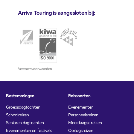
Arriva Touring is aangesloten bij:
Vervoersvoorwaarden
Bestemmingen
Reissoorten
Groepsdagtochten
Evenementen
Schoolreizen
Personeelsreizen
Senioren dagtochten
Meerdaagse reizen
Evenementen en festivals
Oorlogsreizen