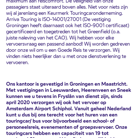
maximum aan reiscomfort. De veiligheid van onze
passagiers staat uiteraard boven alles. Niet voor niets zijn
wij al jarenlang een Keurmerk Touringcaronderneming.
Arriva Touring is ISO-14001/27001 (De vestiging
Groningen heeft daarnaast ook het ISO-9001 certificaat)
gecertificeerd en toegetreden tot het Greenfield (o.a.
juiste naleving van het CAO). Wij hebben voor elke
vervoersvraag een passend aanbod! Wij worden gedreven
door onze wil om u een Goede Reis te verzorgen. Wij
vinden niets heerlijker dan u met onze dienstverlening te
vervoeren.
Ons kantoor is gevestigd in Groningen en Maastricht.
Met vestigingen in Leeuwarden, Heerenveen en Sneek
kunnen we u tevens in Fryslân van dienst zijn, sinds
april 2020 verzorgen wij ook het vervoer op
Amsterdam Airport Schiphol. Vanuit geheel Nederland
kunt u dus bij ons terecht voor het huren van een
touringcar/ bus voor bijvoorbeeld een school- of
personeelsreis, evenementen of groepsvervoer. Onze
touringcars hebben een capaciteit van 19 tot