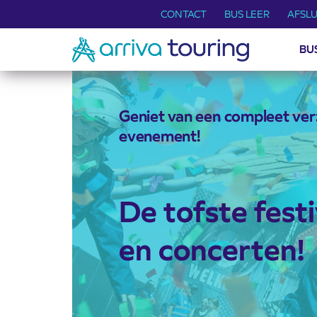
CONTACT
BUS LEER
AFSLU
BU
Geniet van een compleet ve
evenement!
De tofste festi
en concerten!