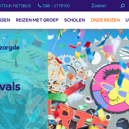
Zoeken
ITDIJK FIETSBUS
088 – 2778100
SSEN
REIZEN MET GROEP
SCHOLEN
ONZE REIZEN
U
rzorgde
vals