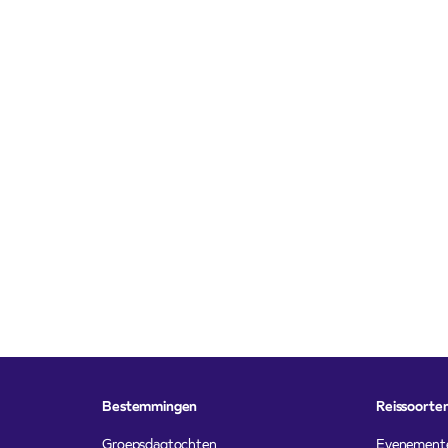
Bestemmingen
Reissoorte
Groepsdagtochten
Evenement