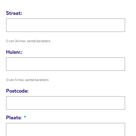
Straat:
0 van 34 max. aantal karakters
Huisnr.:
0 van 5 max. aantal karakters
Postcode:
Plaats:
*