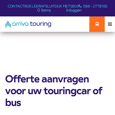
CONTACT
BUS LEER
AFSLUITDIJK FIETSBUS
088 – 2778100
0 items
Inloggen
Offerte aanvragen
voor uw touringcar of
bus