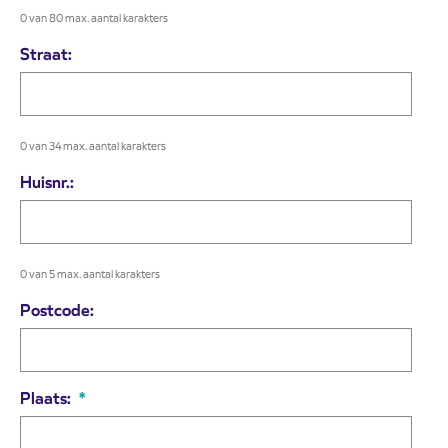
0 van 80 max. aantal karakters
Straat:
0 van 34 max. aantal karakters
Huisnr.:
0 van 5 max. aantal karakters
Postcode:
Plaats:
*