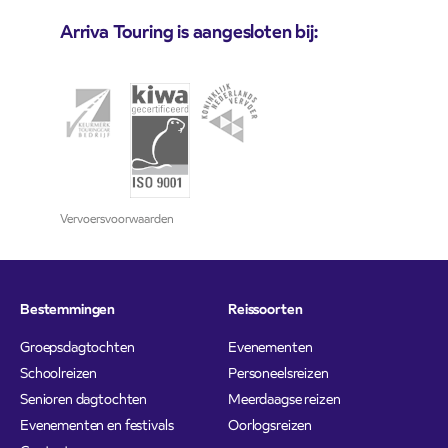
Arriva Touring is aangesloten bij:
Vervoersvoorwaarden
Bestemmingen
Reissoorten
Groepsdagtochten
Evenementen
Schoolreizen
Personeelsreizen
Senioren dagtochten
Meerdaagse reizen
Evenementen en festivals
Oorlogsreizen