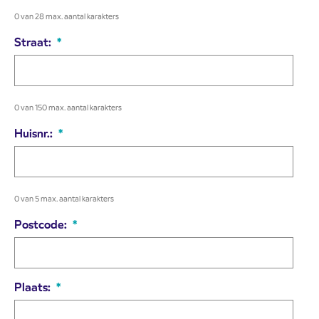
0 van 28 max. aantal karakters
Straat:
*
0 van 150 max. aantal karakters
Huisnr.:
*
0 van 5 max. aantal karakters
Postcode:
*
Plaats:
*