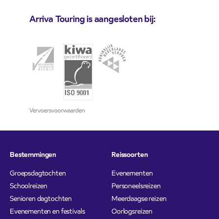
Arriva Touring is aangesloten bij:
Vervoersvoorwaarden
Bestemmingen
Reissoorten
Groepsdagtochten
Evenementen
Schoolreizen
Personeelsreizen
Senioren dagtochten
Meerdaagse reizen
Evenementen en festivals
Oorlogsreizen