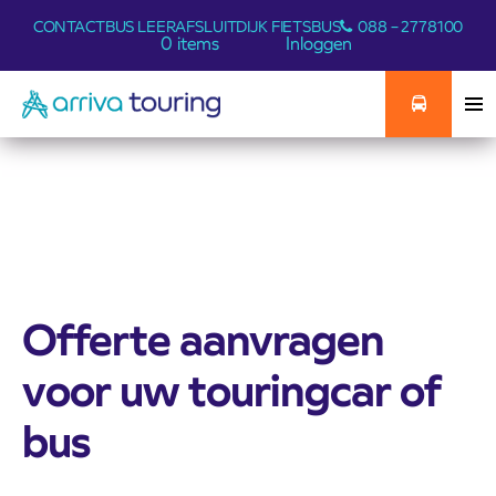
CONTACT
BUS LEER
AFSLUITDIJK FIETSBUS
088 – 2778100
0 items
Inloggen
Offerte aanvragen
voor uw touringcar of
bus