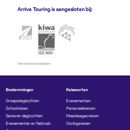
Arriva Touring is aangesloten bij:
Vervoersvoorwaarden
Bestemmingen
Reissoorten
Groepsdagtochten
Evenementen
Schoolreizen
Personeelsreizen
Senioren dagtochten
Meerdaagse reizen
Evenementen en festivals
Oorlogsreizen