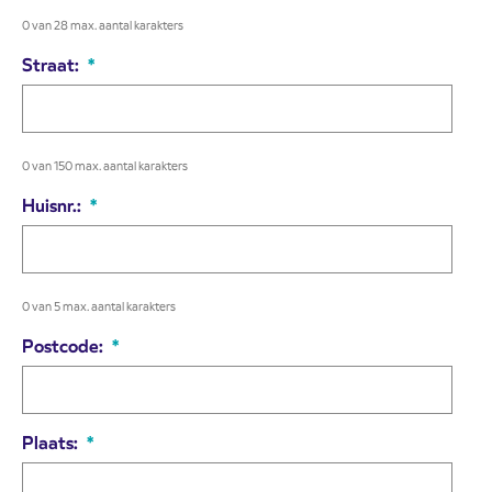
0 van 28 max. aantal karakters
Straat:
*
0 van 150 max. aantal karakters
Huisnr.:
*
0 van 5 max. aantal karakters
Postcode:
*
Plaats:
*