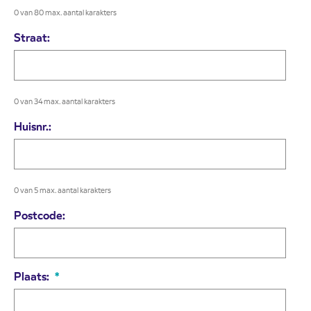
0 van 80 max. aantal karakters
Straat:
0 van 34 max. aantal karakters
Huisnr.:
0 van 5 max. aantal karakters
Postcode:
Plaats:
*