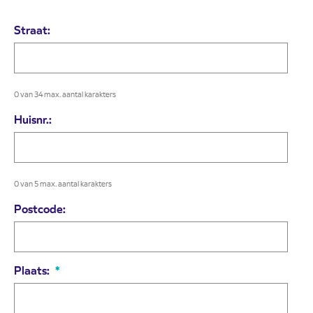
Straat:
0 van 34 max. aantal karakters
Huisnr.:
0 van 5 max. aantal karakters
Postcode:
Plaats:
*