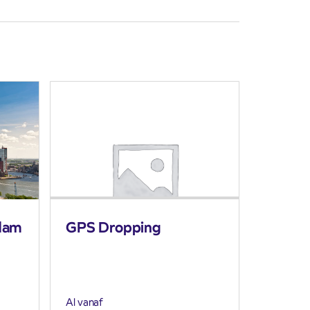
dam
GPS Dropping
Al vanaf