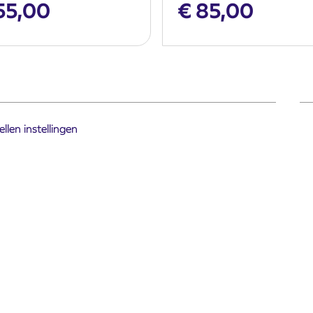
55,00
€
85,00
llen instellingen