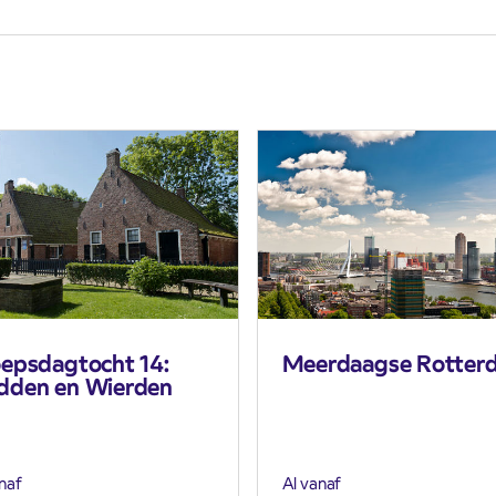
epsdagtocht 14:
Meerdaagse Rotter
den en Wierden
naf
Al vanaf