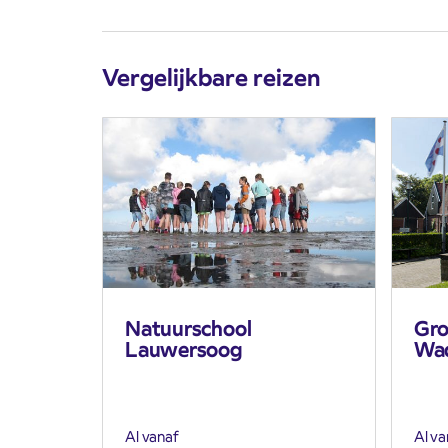
Vergelijkbare reizen
Natuurschool
Gro
Lauwersoog
Wad
Al vanaf
Al va