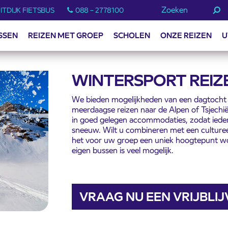
Zoeken
ITDIJK FIETSBUS
088 – 2778100
SSEN
REIZEN MET GROEP
SCHOLEN
ONZE REIZEN
U
WINTERSPORT REIZ
We bieden mogelijkheden van een dagtocht 
meerdaagse reizen naar de Alpen of Tsjechië. 
in goed gelegen accommodaties, zodat ieder
sneeuw. Wilt u combineren met een cultureel 
het voor uw groep een uniek hoogtepunt w
eigen bussen is veel mogelijk.
VRAAG NU EEN VRIJBLI