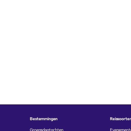
Bestemmingen
Reissoorte
Groepsdagtochten
Evenement