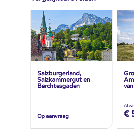
Salzburgerland,
Gro
Salzkammergut en
Ame
Berchtesgaden
van
Al va
€
Op aanvraag