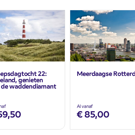
epsdagtocht 22:
Meerdaagse Rotter
land, genieten
 de waddendiamant
naf
Al vanaf
59,50
€
85,00