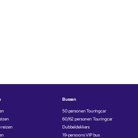
n
Bussen
en
50 personen Touringcar
eizen
60/62 personen Touringcar
 reizen
Dubbeldekkers
en
19-persoons VIP bus