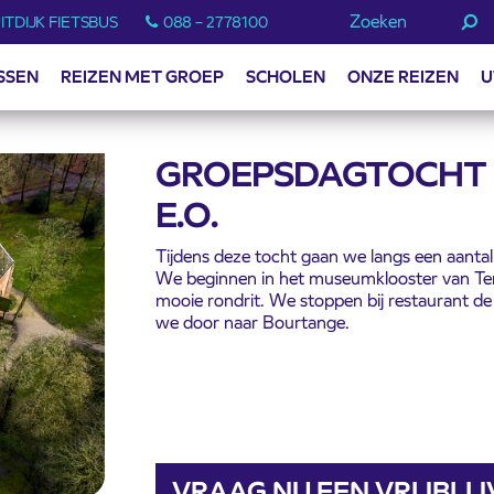
Zoeken
ITDIJK FIETSBUS
088 – 2778100
SSEN
REIZEN MET GROEP
SCHOLEN
ONZE REIZEN
U
GROEPSDAGTOCHT 
E.O.
Tijdens deze tocht gaan we langs een aantal 
We beginnen in het museumklooster van Ter
mooie rondrit. We stoppen bij restaurant de
we door naar Bourtange.
VRAAG NU EEN VRIJBLI