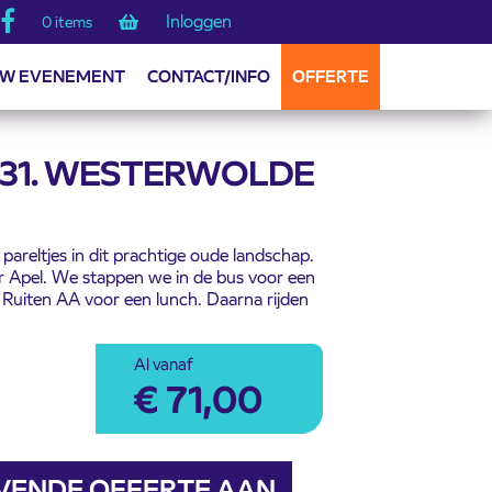
Inloggen
0 items
W EVENEMENT
CONTACT/INFO
OFFERTE
31. WESTERWOLDE
pareltjes in dit prachtige oude landschap.
 Apel. We stappen we in de bus voor een
 Ruiten AA voor een lunch. Daarna rijden
Al vanaf
€
71,00
JVENDE OFFERTE AAN