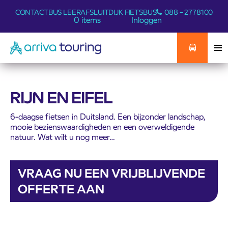
CONTACT
BUS LEER
AFSLUITDIJK FIETSBUS
088 – 2778100
0 items
Inloggen
RIJN EN EIFEL
6-daagse fietsen in Duitsland. Een bijzonder landschap,
mooie bezienswaardigheden en een overweldigende
natuur. Wat wilt u nog meer…
VRAAG NU EEN VRIJBLIJVENDE
OFFERTE AAN