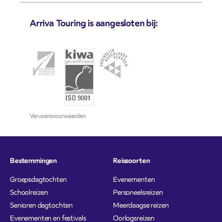
Arriva Touring is aangesloten bij:
Vervoersvoorwaarden
Bestemmingen
Reissoorten
Groepsdagtochten
Evenementen
Schoolreizen
Personeelsreizen
Senioren dagtochten
Meerdaagse reizen
Evenementen en festivals
Oorlogsreizen