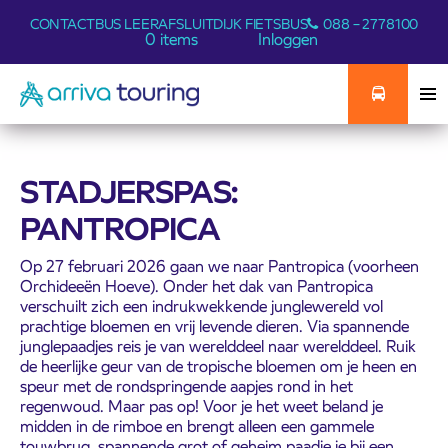
CONTACT
BUS LEER
AFSLUITDIJK FIETSBUS
088 – 2778100
0 items
Inloggen
STADJERSPAS:
PANTROPICA
Op 27 februari 2026 gaan we naar Pantropica (voorheen
Orchideeën Hoeve). Onder het dak van Pantropica
verschuilt zich een indrukwekkende junglewereld vol
prachtige bloemen en vrij levende dieren. Via spannende
junglepaadjes reis je van werelddeel naar werelddeel. Ruik
de heerlijke geur van de tropische bloemen om je heen en
speur met de rondspringende aapjes rond in het
regenwoud. Maar pas op! Voor je het weet beland je
midden in de rimboe en brengt alleen een gammele
touwbrug, spannende grot of geheim paadje je bij een