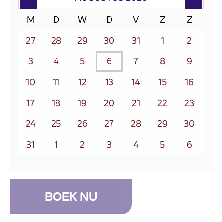
M
D
W
D
V
Z
Z
27
28
29
30
31
1
2
3
4
5
6
7
8
9
10
11
12
13
14
15
16
17
18
19
20
21
22
23
24
25
26
27
28
29
30
31
1
2
3
4
5
6
BOEK NU