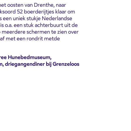
et oosten van Drenthe, naar
ksoord 52 boerderijtjes klaar om
is een uniek stukje Nederlandse
s o.a. een stuk achterbuurt uit de
op meerdere schermen te zien over
k af met een rondrit metde
entree Hunebedmuseum,
am, driegangendiner bij Grenzeloos