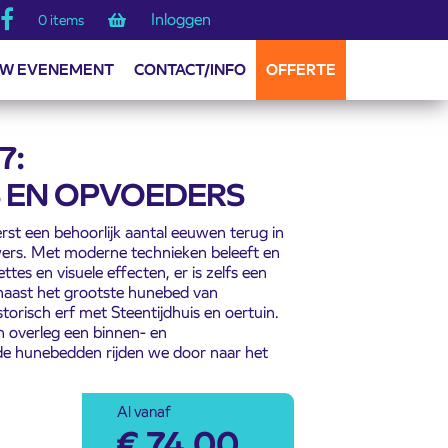
Inloggen
0 items
W EVENEMENT
CONTACT/INFO
OFFERTE
7:
EN OPVOEDERS
st een behoorlijk aantal eeuwen terug in
ers. Met moderne technieken beleeft en
tes en visuele effecten, er is zelfs een
naast het grootste hunebed van
torisch erf met Steentijdhuis en oertuin.
 overleg een binnen- en
de hunebedden rijden we door naar het
Al vanaf
€
74,00