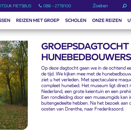
Zoeken
ITDIJK FIETSBUS
088 – 2778100
SSEN
REIZEN MET GROEP
SCHOLEN
ONZE REIZEN
U
GROEPSDAGTOCHT 
HUNEBEDBOUWERS 
Op deze dagtocht gaan we in de ochtend eer
de tijd. We kijken mee met de hunebedbouw
ziet u het verleden. Met spectaculaire maquet
compleet hunebed. Het museum ligt direct 
Nederland, een grote keientuin en een prehis
Een rondleiding door een museumgids kan in
buitengedeelte hebben. Na het bezoek aan 
oosten van Drenthe, naar Frederiksoord.