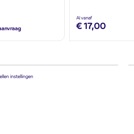
Al vanaf
€
17,00
aanvraag
llen instellingen