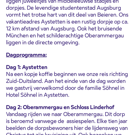
liggen juweeltjes van middeleeuwse stadjes en
dorpjes. De levendige studentenstad Augsburg
vormt het trotse hart van dit deel van Beieren. Ons
vakantieadres Aystetten is een rustig dorpje op ca.
12 km afstand van Augsburg. Ook het bruisende
München en het schilderachtige Oberammergau
liggen in de directe omgeving.
Dagprogramma:
Dag 1: Aystetten
Na een kopje koffie beginnen we onze reis richting
Zuid-Duitsland. Aan het einde van de dag worden
we gastvrij verwelkomd door de familie Söhnel in
Hotel Söhnel in Aystetten.
Dag 2: Oberammergau en Schloss Linderhof
Vandaag rijden we naar Oberammergau. Dit dorp
is beroemd vanwege de assiespelen. Elke tien jaar
beelden de dorpsbewoners hier de lijdensweg van
Christus tot zijn kruisiging uit. Ook bezoeken we