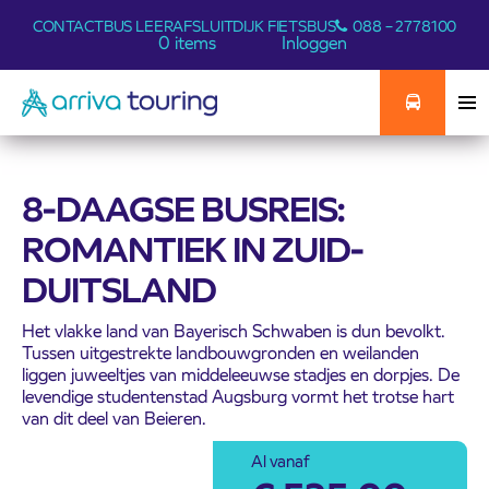
CONTACT
BUS LEER
AFSLUITDIJK FIETSBUS
088 – 2778100
0 items
Inloggen
8-DAAGSE BUSREIS:
ROMANTIEK IN ZUID-
DUITSLAND
Het vlakke land van Bayerisch Schwaben is dun bevolkt.
Tussen uitgestrekte landbouwgronden en weilanden
liggen juweeltjes van middeleeuwse stadjes en dorpjes. De
levendige studentenstad Augsburg vormt het trotse hart
van dit deel van Beieren.
Al vanaf