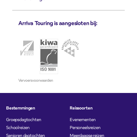
Arriva Touring is aangesloten bij:
Vervoersvoorwaarden
Bestemmingen
Reissoorten
Groepsdagtochten
Evenementen
Schoolreizen
Personeelsreizen
Senioren dagtochten
Meerdaagse reizen