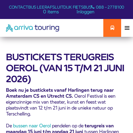
CONTACT
BUS LEER
AFSLUITDIJK FIETSBUS
088 – 2778100
0 items
Inloggen
BUSTICKETS TERUGREIS
OEROL (VAN 15 T/M 21 JUNI
2026)
Boek nu je bustickets vanaf Harlingen terug naar
Amsterdam CS en Utrecht CS.
Oerol Festival is een
eigenzinnige mix van theater, kunst en feest wat
plaatsvindt van 12 t/m 21 juni in de unieke natuur op
Terschelling.
De
bussen naar Oerol
pendelen op de
terugreis van
maandag 15 juni t/m zondag 21 juni
tussen Harlingen