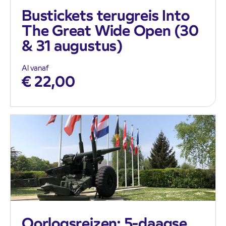
Bustickets terugreis Into
The Great Wide Open (30
& 31 augustus)
Al vanaf
€
22,00
Oorlogsreizen: 5-daagse