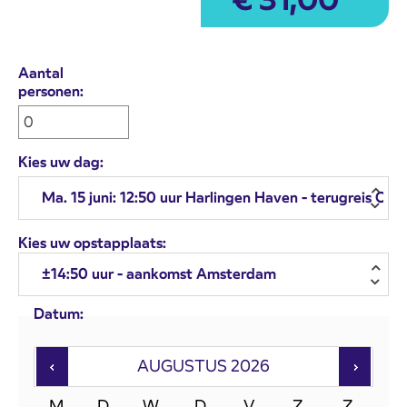
Aantal
personen:
Kies uw dag:
Kies uw opstapplaats:
Datum:
AUGUSTUS
2026
M
D
W
D
V
Z
Z