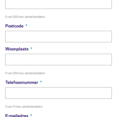
0 van 255 max. aantal karakters
Postcode
*
Woonplaats
*
0 van 255 max. aantal karakters
Telefoonnummer
*
0 van 11 max. aantal karakters
E-mailadres
*