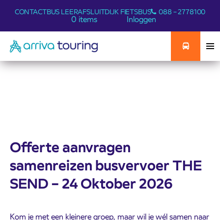
CONTACT
BUS LEER
AFSLUITDIJK FIETSBUS
088 – 2778100
0 items
Inloggen
Offerte aanvragen
samenreizen busvervoer THE
SEND – 24 Oktober 2026
Kom je met een kleinere groep, maar wil je wél samen naar