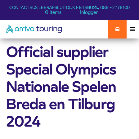
CONTACT
BUS LEER
AFSLUITDIJK FIETSBUS
088 – 2778100
0 items
Inloggen
Official supplier
Special Olympics
Nationale Spelen
Breda en Tilburg
2024