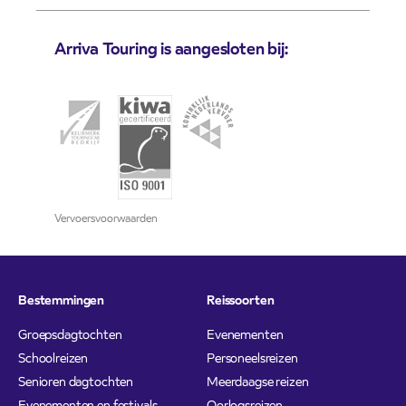
Arriva Touring is aangesloten bij:
Vervoersvoorwaarden
Bestemmingen
Reissoorten
Groepsdagtochten
Evenementen
Schoolreizen
Personeelsreizen
Senioren dagtochten
Meerdaagse reizen
Evenementen en festivals
Oorlogsreizen