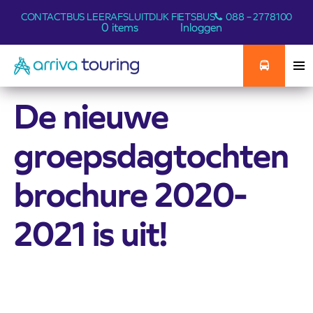
CONTACT
BUS LEER
AFSLUITDIJK FIETSBUS
088 – 2778100
0 items
Inloggen
De nieuwe
groepsdagtochten
brochure 2020-
2021 is uit!