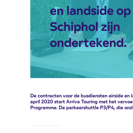
en landside op
Schiphol zijn
ondertekend.
De contracten voor de busdiensten airside en l
april 2020 start Arriva Touring met het vervoe
Programme. De parkeershuttle P3/P4, die onder