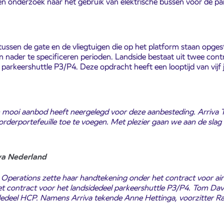
n onderzoek naar het gebruik van elektrische bussen voor de pa
ussen de gate en de vliegtuigen die op het platform staan opgeste
 in nader te specificeren perioden. Landside bestaat uit twee con
arkeershuttle P3/P4. Deze opdracht heeft een looptijd van vijf j
 mooi aanbod heeft neergelegd voor deze aanbesteding. Arriva To
rderportefeuille toe te voegen. Met plezier gaan we aan de slag
va Nederland
t Operations zette haar handtekening onder het contract voor ai
et contract voor het landsidedeel parkeershuttle P3/P4. Tom Davi
dedeel HCP. Namens Arriva tekende Anne Hettinga, voorzitter Ra