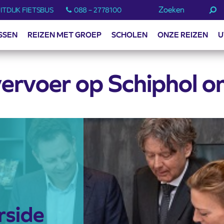
Zoeken
ITDIJK FIETSBUS
088 – 2778100
SSEN
REIZEN MET GROEP
SCHOLEN
ONZE REIZEN
U
ervoer op Schiphol 
rside