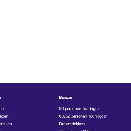
n
Bussen
en
50 personen Touringcar
eizen
60/62 personen Touringcar
 reizen
Dubbeldekkers