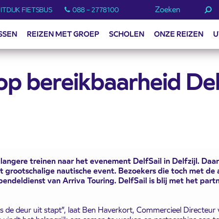
Zoeken
ITDIJK FIETSBUS
088 – 2778100
SSEN
REIZEN MET GROEP
SCHOLEN
ONZE REIZEN
U
n op bereikbaarheid De
t langere treinen naar het evenement DelfSail in Delfzijl. Da
t grootschalige nautische event. Bezoekers die toch met d
ndeldienst van Arriva Touring. DelfSail is blij met het part
uis de deur uit stapt”, laat Ben Haverkort, Commercieel Directeur