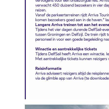
vervolgens voor een onbezorgde reis. Arriva
verwacht 450 duizend bezoekers in vier da
reizen.
Vanaf de parkeerterreinen rijdt Arriva Tou
komen bezoekers goed aan in de haven.” 
Langere Arriva treinen tot aan het even
Tijdens het vier dagen durende DelfSail-eve
tussen Groningen en Delfzijl. De trein rijdt 
personeel in voor een goede begeleiding n
Winactie en aantrekkelijke tickets
Tijdens DelfSail heeft Arriva een winactie. I
Met aantrekkelijke tickets kunnen reizigers 
Reisinformatie
Arriva adviseert reizigers altijd de reispla
via de glimble app van Arriva (te downloade