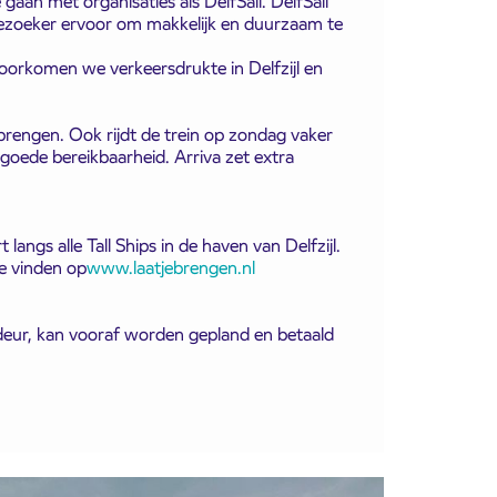
aan met organisaties als DelfSail. DelfSail
bezoeker ervoor om makkelijk en duurzaam te
oorkomen we verkeersdrukte in Delfzijl en
 brengen. Ook rijdt de trein op zondag vaker
r goede bereikbaarheid. Arriva zet extra
langs alle Tall Ships in de haven van Delfzijl.
te vinden op
www.laatjebrengen.nl
ot deur, kan vooraf worden gepland en betaald