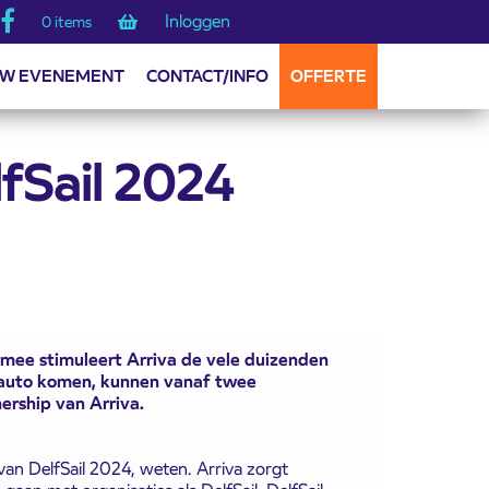
Inloggen
0 items
W EVENEMENT
CONTACT/INFO
OFFERTE
lfSail 2024
armee stimuleert Arriva de vele duizenden
e auto komen, kunnen vanaf twee
nership van Arriva.
 van DelfSail 2024, weten. Arriva zorgt