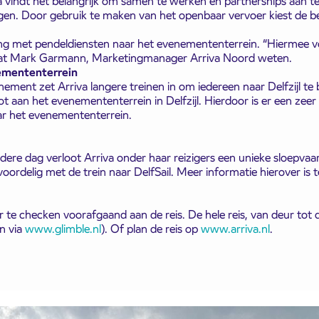
 vindt het belangrijk om samen te werken en partnerships aan te g
gen. Door gebruik te maken van het openbaar vervoer kiest de 
ring met pendeldiensten naar het evenemententerrein. “Hiermee v
laat Mark Garmann, Marketingmanager Arriva Noord weten.
emententerrein
nement zet Arriva langere treinen in om iedereen naar Delfzijl te
tot aan het evenemententerrein in Delfzijl. Hierdoor is er een zee
aar het evenemententerrein.
edere dag verloot Arriva onder haar reizigers een unieke sloepvaart 
voordelig met de trein naar DelfSail. Meer informatie hierover is 
nner te checken voorafgaand aan de reis. De hele reis, van deur t
n via
www.glimble.nl
). Of plan de reis op
www.arriva.nl
.