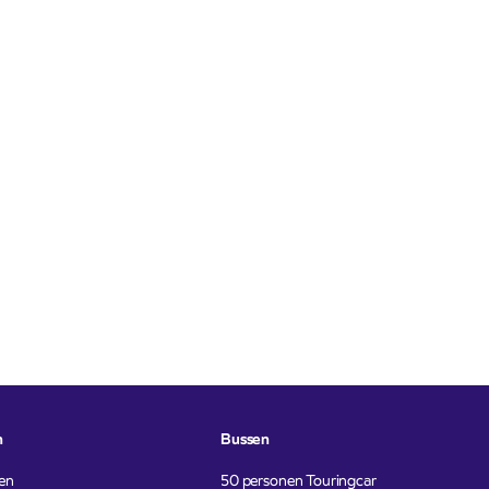
n
Bussen
en
50 personen Touringcar