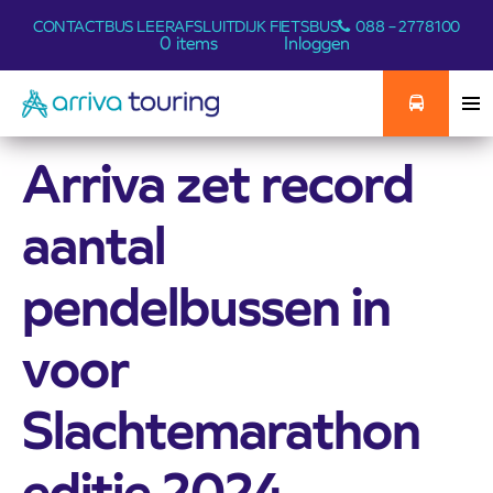
CONTACT
BUS LEER
AFSLUITDIJK FIETSBUS
088 – 2778100
0 items
Inloggen
Arriva zet record
aantal
pendelbussen in
voor
Slachtemarathon
editie 2024