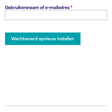
V
Gebruikersnaam of e-mailadres
*
e
r
p
l
i
c
Wachtwoord opnieuw instellen
h
t