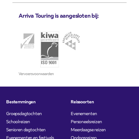
Arriva Touring is aangesloten bij:
Vervoersvoorwaarden
Bestemmingen
Reissoorten
Groepsdagtochten
Evenementen
Schoolreizen
Personeelsreizen
Senioren dagtochten
Meerdaagse reizen
Evenementen en festivals
Oorlogsreizen