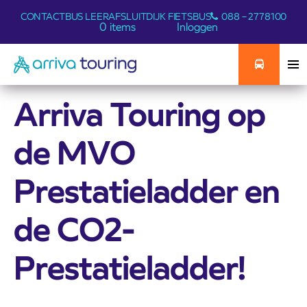
CONTACT
BUS LEER
AFSLUITDIJK FIETSBUS
088 – 2778100
0 items
Inloggen
Arriva Touring op
de MVO
Prestatieladder en
de CO2-
Prestatieladder!