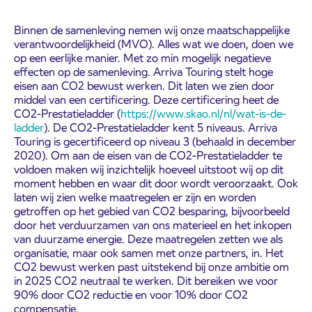
Binnen de samenleving nemen wij onze maatschappelijke
verantwoordelijkheid (MVO). Alles wat we doen, doen we
op een eerlijke manier. Met zo min mogelijk negatieve
effecten op de samenleving. Arriva Touring stelt hoge
eisen aan CO2 bewust werken. Dit laten we zien door
middel van een certificering. Deze certificering heet de
CO2-Prestatieladder (
https://www.skao.nl/nl/wat-is-de-
ladder
). De CO2-Prestatieladder kent 5 niveaus. Arriva
Touring is gecertificeerd op niveau 3 (behaald in december
2020). Om aan de eisen van de CO2-Prestatieladder te
voldoen maken wij inzichtelijk hoeveel uitstoot wij op dit
moment hebben en waar dit door wordt veroorzaakt. Ook
laten wij zien welke maatregelen er zijn en worden
getroffen op het gebied van CO2 besparing, bijvoorbeeld
door het verduurzamen van ons materieel en het inkopen
van duurzame energie. Deze maatregelen zetten we als
organisatie, maar ook samen met onze partners, in. Het
CO2 bewust werken past uitstekend bij onze ambitie om
in 2025 CO2 neutraal te werken. Dit bereiken we voor
90% door CO2 reductie en voor 10% door CO2
compensatie.