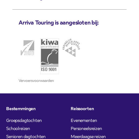
Arriva Touring is aangesloten bij:
Vervoersvoorwaarden
Bestemmingen
Reissoorten
Groepsdagtochten
Evenementen
Schoolreizen
Personeelsreizen
Senioren dagtochten
Meerdaagse reizen